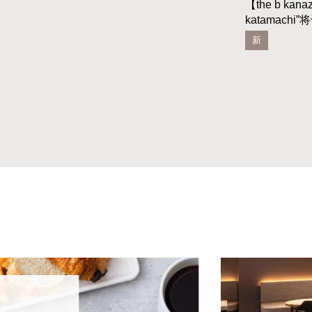
【the b kana
katamach
新