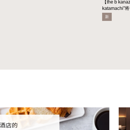
【the b kana
katamach
新