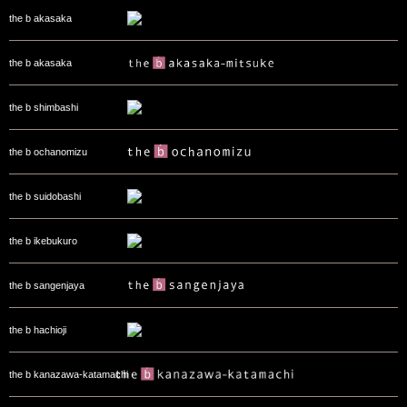
the b akasaka
the b akasaka
the b shimbashi
the b ochanomizu
the b suidobashi
the b ikebukuro
the b sangenjaya
the b hachioji
the b kanazawa-katamachi