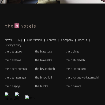
News
FAQ
Our Mission
Contact
Company
Recruit
Privacy Policy
the b sapporo
the b asakusa
the b ginza
the b akasaka
the b akasaka
the b shimbashi
the b ochanomizu
the b suidobashi
the b ikebukuro
the b sangenjaya
the b hachioji
the b kanazawa-katamachi
the b nagoya
the b kobe
the b hakata