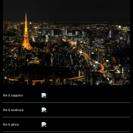
the b sapporo
the b asakusa
the b ginza